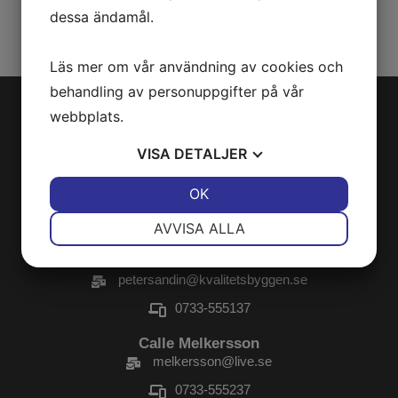
dessa ändamål.
Läs mer om vår användning av cookies och
behandling av personuppgifter på vår
webbplats.
VISA
DETALJER
Hitta hit
JA
NEJ
OK
JA
NEJ
Prästallén 25
NÖDVÄNDIG
INSTÄLLNINGAR
291 43 Kristianstad
AVVISA ALLA
JA
NEJ
JA
NEJ
Peter Sandin
petersandin@kvalitetsbyggen.se
MARKNADSFÖRING
STATISTIK
0733-555137
Calle Melkersson
melkersson@live.se
0733-555237